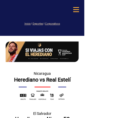
Inicio
I
Deportes
I
Corporativos
Nicaragua
Herediano vs Real Estelí
El Salvador